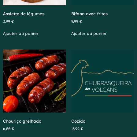
Assiette de légumes
Bifana avec frites
3,99
€
9,99
€
Ajouter au panier
Ajouter au panier
Chouriço grelhado
Cozido
6,00
€
18,99
€