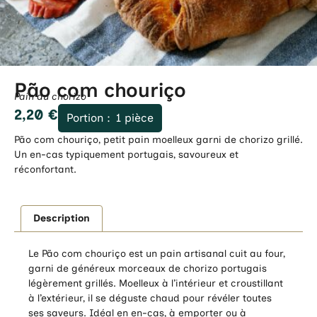
Pão com chouriço
Pain au chorizo
2,20
€
Portion :
1 pièce
Pão com chouriço, petit pain moelleux garni de chorizo grillé.
Un en-cas typiquement portugais, savoureux et
réconfortant.
Description
Le Pão com chouriço est un pain artisanal cuit au four,
garni de généreux morceaux de chorizo portugais
légèrement grillés. Moelleux à l’intérieur et croustillant
à l’extérieur, il se déguste chaud pour révéler toutes
ses saveurs. Idéal en en-cas, à emporter ou à