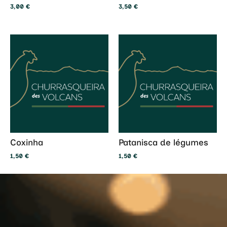
3,00
€
3,50
€
Coxinha
Patanisca de légumes
1,50
€
1,50
€