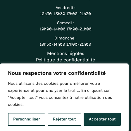
Vendredi :
10h30-13h30 17h00-21h30
Samedi :
10h00-14h00 17h00-21h00
Dimanche :
10h30-14h00 17h00-21h00
Mentions légales
Politique de confidentialité
Accueil
Nous respectons votre confidentialité
La carte
Infos pratiques
Nous utilisons des cookies pour améliorer votre
Whatsapp
expérience et pour analyser le trafic. En cliquant sur
"Accepter tout" vous consentez à notre utilisation des
Commander
cookies.
Site réalisé par
Dome Web
Personnaliser
Rejeter tout
Accepter tout