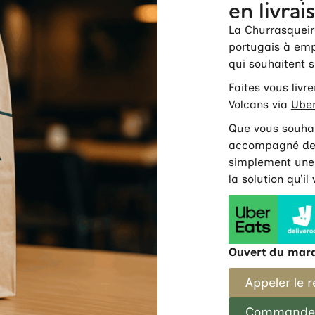
en livrai
La Churrasqueir
portugais à emp
qui souhaitent 
Faites vous livr
Volcans via
Uber
Que vous souhai
accompagné de 
simplement une 
la solution qu’il
Ouvert du
mard
Appeler le 
Commander