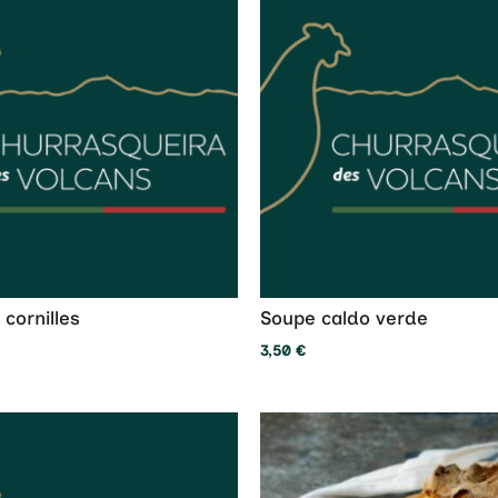
cornilles
Soupe caldo verde
3,50
€