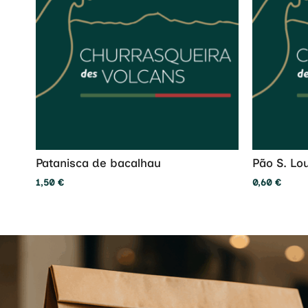
Patanisca de bacalhau
Pão S. Lo
1,50
€
0,60
€