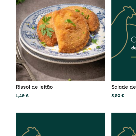
Rissol de leitão
Salade de 
1,40
€
3,00
€