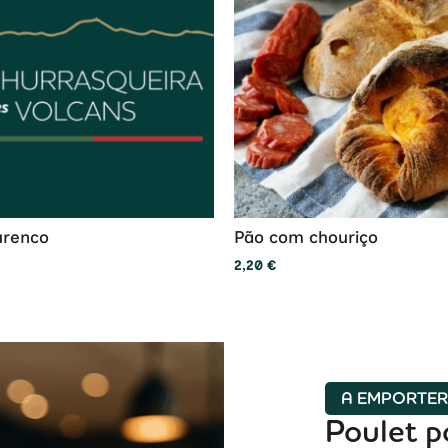
urenco
Pão com chouriço
2,20
€
A EMPORTE
Poulet p