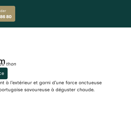
der
 86 80
um
 au thon
ce
ant à l’extérieur et garni d’une farce onctueuse
 portugaise savoureuse à déguster chaude.