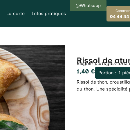
Whatsapp
Comman
La carte
Infos pratiques
04 44 44
Rissol de at
Beignet portugais farci
1,40
€
Portion :
1 piè
Rissol de thon, croustill
au thon. Une spécialité