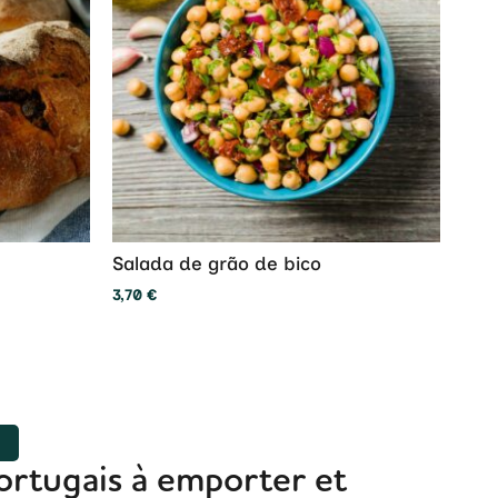
Salada de grão de bico
3,70
€
R
ortugais à emporter et