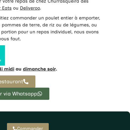
er votre repas de chez Churrasqueira des
 Eats
ou
Deliveroo
.
tiez commander un poulet entier à emporter,
pommes de terre, de riz ou de légumes, ou
portion pour un repas individuel, nous avons
 vous faut.
i midi
au
dimanche soir
.
restaurant
 via Whatsapp
Commander