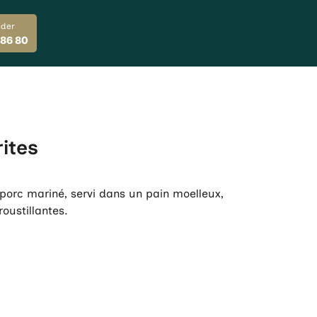
der
 86 80
rites
orc mariné, servi dans un pain moelleux,
oustillantes.