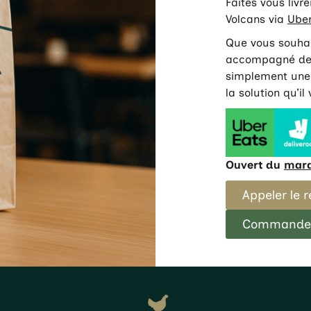
Faites vous livr
Volcans via
Uber
Que vous souhai
accompagné de 
simplement une 
la solution qu’il
Ouvert du
mard
Appeler le 
Commander