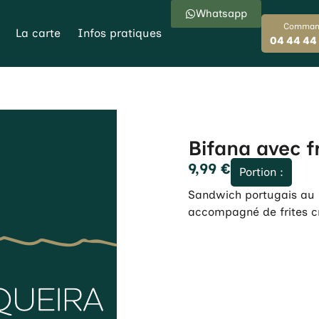
Whatsapp
Comman
La carte
Infos pratiques
04 44 44
Bifana avec f
9,99
€
Portion :
Sandwich portugais au p
accompagné de frites cr