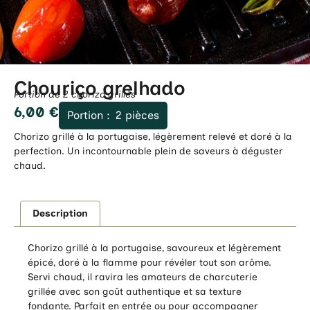
Chouriço grelhado
Portion de 2 chorizo grillés
6,00
€
Portion :
2 pièces
Chorizo grillé à la portugaise, légèrement relevé et doré à la
perfection. Un incontournable plein de saveurs à déguster
chaud.
Description
Chorizo grillé à la portugaise, savoureux et légèrement
épicé, doré à la flamme pour révéler tout son arôme.
Servi chaud, il ravira les amateurs de charcuterie
grillée avec son goût authentique et sa texture
fondante. Parfait en entrée ou pour accompagner