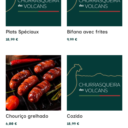
Plats Spéciaux
Bifana avec frites
18,99
€
9,99
€
Chouriço grelhado
Cozido
6,00
€
18,99
€