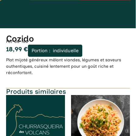
Cozido
Pot-au-feu
18,99
€
Portion :
individuelle
Plat mijoté généreux mêlant viandes, légumes et saveurs
authentiques, cuisiné lentement pour un goût riche et
réconfortant.
Produits similaires