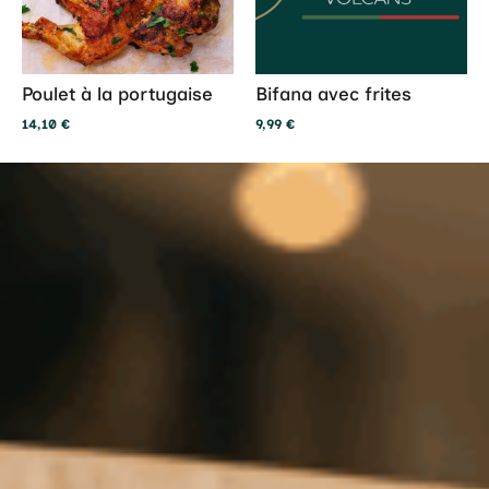
Poulet à la portugaise
Bifana avec frites
14,10
€
9,99
€