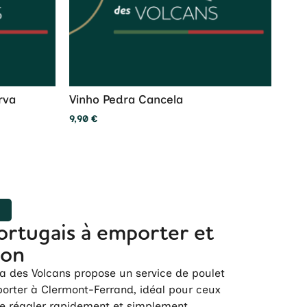
rva
Vinho Pedra Cancela
9,90
€
R
ortugais à emporter et
son
a des Volcans propose un service de poulet
orter à Clermont-Ferrand, idéal pour ceux
se régaler rapidement et simplement.