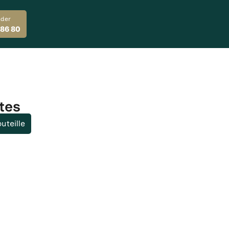
der
 86 80
tes
uteille