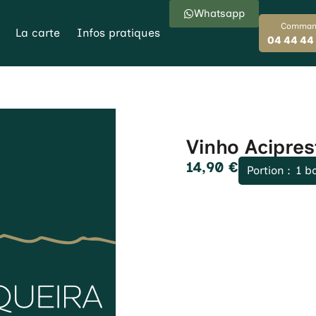
Whatsapp
Comman
La carte
Infos pratiques
04 44 44
Vinho Acipres
14,90
€
Portion :
1 bo