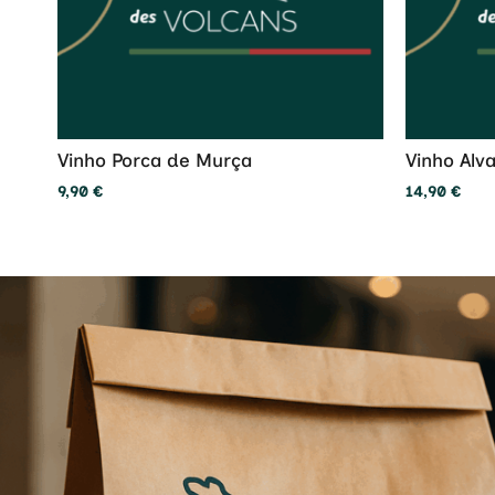
Vinho Porca de Murça
Vinho Alv
9,90
€
14,90
€