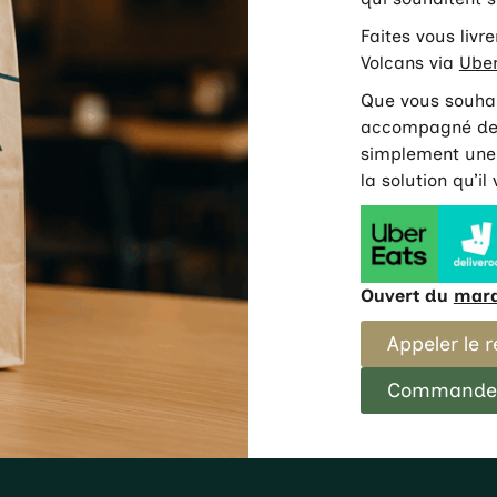
Faites vous livr
Volcans via
Uber
Que vous souhai
accompagné de 
simplement une 
la solution qu’il
Ouvert du
mard
Appeler le 
Commander