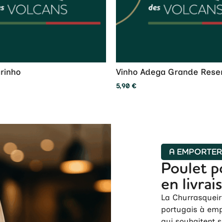
arinho
Vinho Adega Grande Rese
5,90
€
A EMPORTE
Poulet p
en livrai
La Churrasqueir
portugais à emp
qui souhaitent 