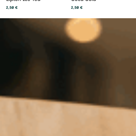
2,50
€
2,50
€