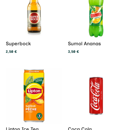
Superbock
Sumol Ananas
2,50
€
3,50
€
Lipton Ice Tea
Coca Cola