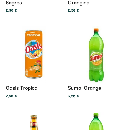
Sagres
Orangina
2,50
€
2,50
€
Oasis Tropical
Sumol Orange
2,50
€
3,50
€