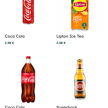
Coca Cola
Lipton Ice Tea
2,50
€
2,50
€
Coca Cola
Superbock