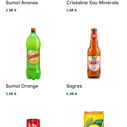
Sumol Ananas
Cristaline Eau Minérale
3,50
€
1,50
€
Sumol Orange
Sagres
3,50
€
2,50
€