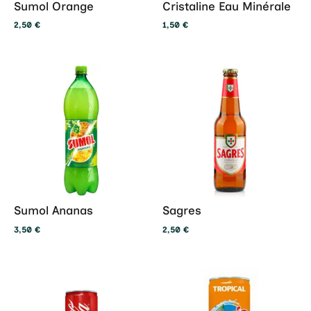
Sumol Orange
Cristaline Eau Minérale
2,50
€
1,50
€
Sumol Ananas
Sagres
3,50
€
2,50
€