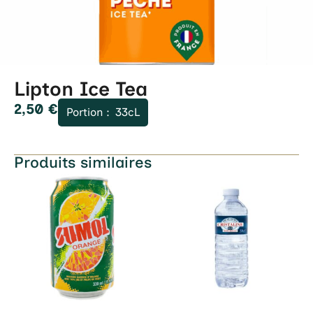
Lipton Ice Tea
2,50
€
Portion :
33cL
Produits similaires