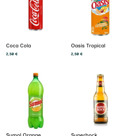
Coca Cola
Oasis Tropical
2,50
€
2,50
€
Sumol Orange
Superbock