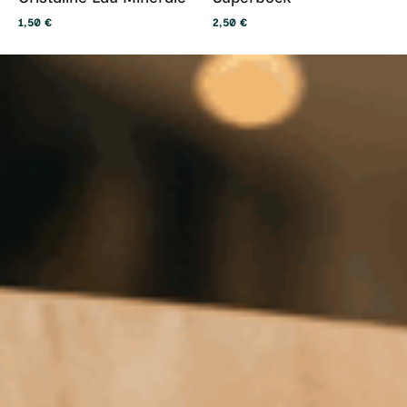
1,50
€
2,50
€