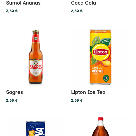
Sumol Ananas
Coca Cola
3,50
€
2,50
€
Sagres
Lipton Ice Tea
2,50
€
2,50
€