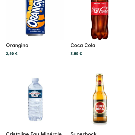
Orangina
Coca Cola
2,50
€
3,50
€
Cristaline Eau Minérale
Superbock