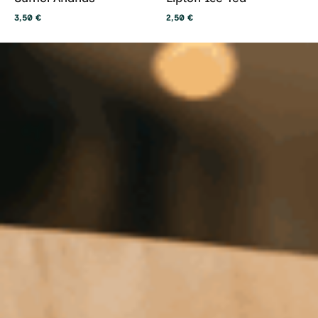
3,50
€
2,50
€