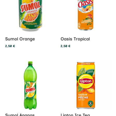
Sumol Orange
Oasis Tropical
2,50
€
2,50
€
Sumol Ananas
Lipton Ice Tea