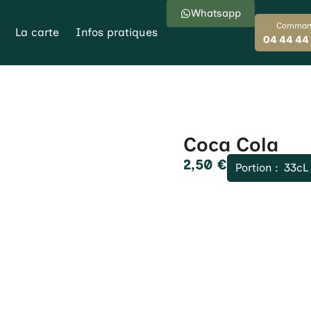
Whatsapp
Comman
La carte
Infos pratiques
04 44 44
Coca Cola
2,50
€
Portion :
33cL