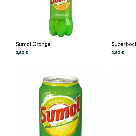
Sumol Orange
Superboc
3,50
€
2,50
€