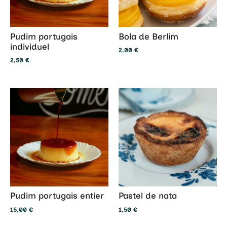
Pudim portugais
Bola de Berlim
individuel
2,00
€
2,50
€
Pudim portugais entier
Pastel de nata
15,00
€
1,50
€