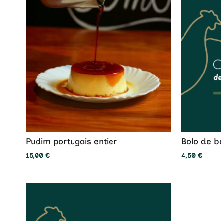
Pudim portugais entier
Bolo de b
15,00
€
4,50
€