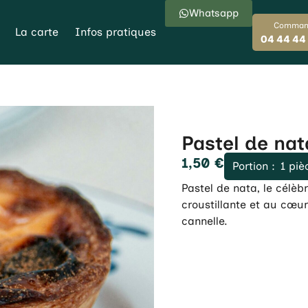
Whatsapp
Comman
La carte
Infos pratiques
04 44 44
Pastel de nat
1,50
€
Portion :
1 piè
Pastel de nata, le célèbr
croustillante et au cœur
cannelle.