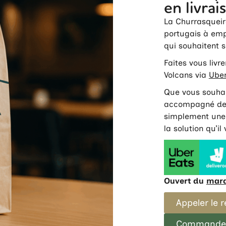
en livrai
La Churrasqueir
portugais à emp
qui souhaitent 
Faites vous livr
Volcans via
Uber
Que vous souhai
accompagné de 
simplement une 
la solution qu’il
Ouvert du
mard
Appeler le 
Commander