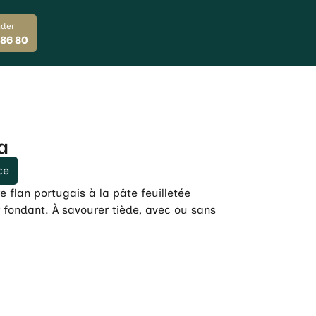
der
 86 80
a
ce
e flan portugais à la pâte feuilletée
 fondant. À savourer tiède, avec ou sans