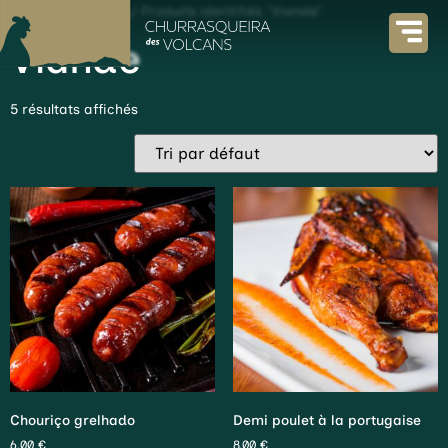
Accueil
/
La carte
/ Produits identifiés “Viande”
Viande
5 résultats affichés
Chouriço grelhado
Demi poulet à la portugaise
6,00
€
8,00
€