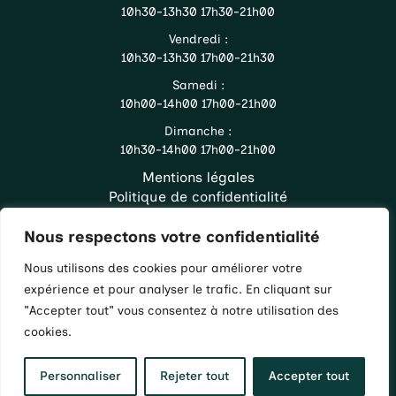
10h30-13h30 17h30-21h00
Vendredi :
10h30-13h30 17h00-21h30
Samedi :
10h00-14h00 17h00-21h00
Dimanche :
10h30-14h00 17h00-21h00
Mentions légales
Politique de confidentialité
Accueil
La carte
Nous respectons votre confidentialité
Infos pratiques
Nous utilisons des cookies pour améliorer votre
Whatsapp
expérience et pour analyser le trafic. En cliquant sur
"Accepter tout" vous consentez à notre utilisation des
Commander
cookies.
Site réalisé par
Dome Web
Personnaliser
Rejeter tout
Accepter tout